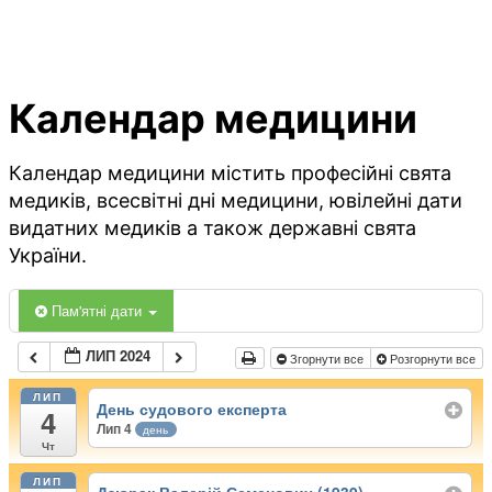
Календар медицини
Календар медицини містить професійні свята
медиків, всесвітні дні медицини, ювілейні дати
видатних медиків а також державні свята
України.
Пам'ятні дати
ЛИП 2024
Згорнути все
Розгорнути все
ЛИП
День судового експерта
4
Лип 4
день
Чт
ЛИП