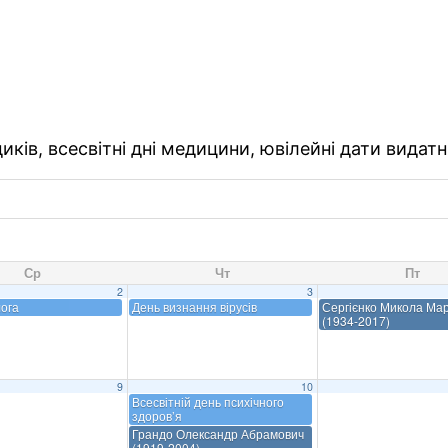
ків, всесвітні дні медицини, ювілейні дати видатн
Ср
Чт
Пт
2
3
ога
День визнання вірусів
Сергієнко Микола Ма
(1934-2017)
9
10
Всесвітній день психічного
здоров’я
Грандо Олександр Абрамович
(1919-2004)