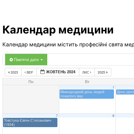
Календар медицини
Календар медицини містить професійні свята меди
Пам'ятні дати
ЖОВТЕНЬ 2024
2023
ВЕР
ЛИС
2025
Пн
Вт
1
Міжнародний день людей
День урол
похилого віку
7
8
Товстуха Євген Степанович
(1934)