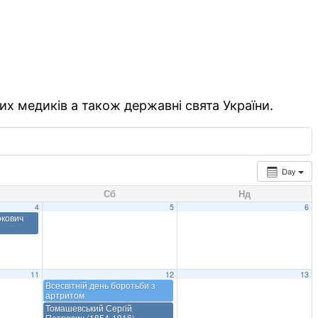
их медиків а також державні свята України.
Day
Сб
Нд
4
5
6
ркович
11
12
13
Всесвітній день боротьби з
артритом
Томашевський Сергій
Петрович (1854-1916)