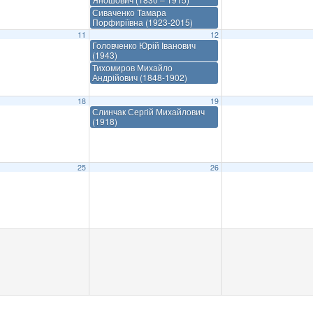
Сиваченко Тамара
Порфиріївна (1923-2015)
11
12
Головченко Юрій Іванович
(1943)
Тихомиров Михайло
Андрійович (1848-1902)
18
19
Слинчак Сергій Михайлович
(1918)
25
26