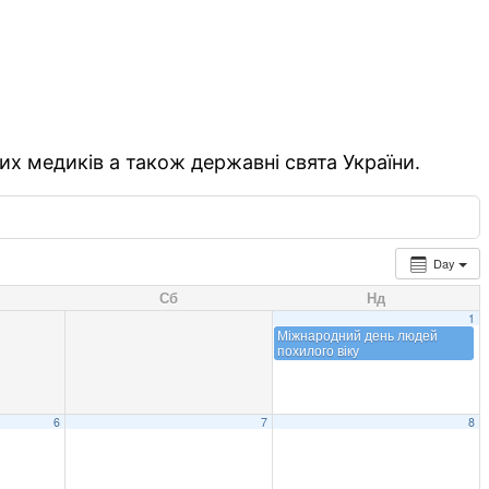
их медиків а також державні свята України.
Day
Сб
Нд
1
Міжнародний день людей
похилого віку
6
7
8