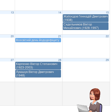
13
14
15
Жабоєдов Геннадій Дмитрович
(1938)
Сидельников Віктор
Михайлович (1928-1997)
20
21
22
Всесвітній день йододефіциту
27
28
29
Карпенко Віктор Степанович
(1923-2003)
Лукашук Віктор Дмитрович
(1948)