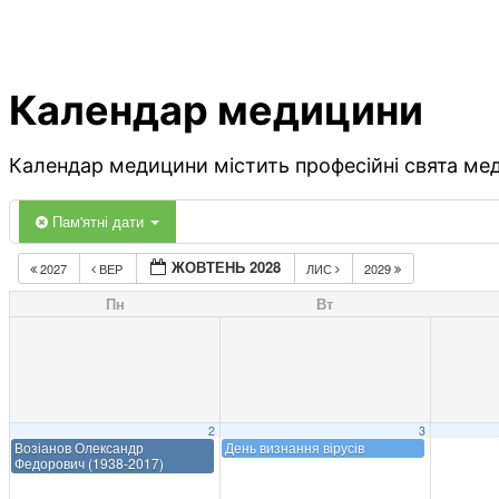
Календар медицини
Календар медицини містить професійні свята меди
Пам'ятні дати
ЖОВТЕНЬ 2028
2027
ВЕР
ЛИС
2029
Пн
Вт
2
3
Возіанов Олександр
День визнання вірусів
Федорович (1938-2017)