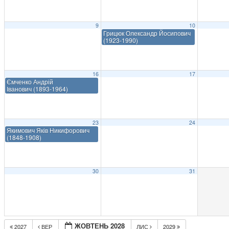
9
10
Грицюк Олександр Йосипович
(1923-1990)
16
17
Ємченко Андрій
Іванович (1893-1964)
23
24
Якимович Яків Никифорович
(1848-1908)
30
31
ЖОВТЕНЬ 2028
2027
ВЕР
ЛИС
2029