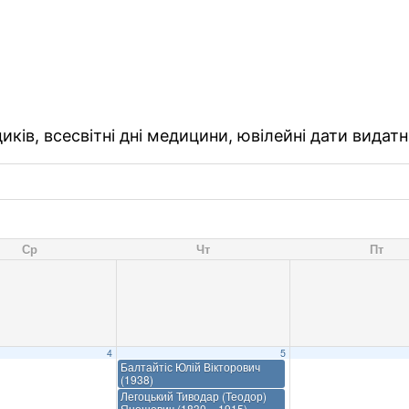
ків, всесвітні дні медицини, ювілейні дати видатн
Ср
Чт
Пт
4
5
Балтайтіс Юлій Вікторович
(1938)
Легоцький Тиводар (Теодор)
Яношович (1830 – 1915)