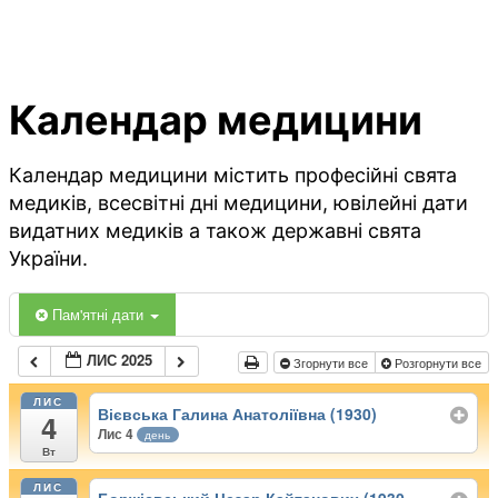
Календар медицини
Календар медицини містить професійні свята
медиків, всесвітні дні медицини, ювілейні дати
видатних медиків а також державні свята
України.
Пам'ятні дати
ЛИС 2025
Згорнути все
Розгорнути все
ЛИС
Вієвська Галина Анатоліївна (1930)
4
Лис 4
день
Вт
ЛИС