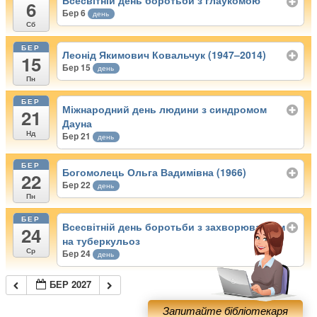
Всесвітній день боротьби з глаукомою
6
Бер 6
день
Сб
БЕР
Леонід Якимович Ковальчук (1947–2014)
15
Бер 15
день
Пн
БЕР
Міжнародний день людини з синдромом
21
Дауна
Нд
Бер 21
день
БЕР
Богомолець Ольга Вадимівна (1966)
22
Бер 22
день
Пн
БЕР
Всесвітній день боротьби з захворюванням
24
на туберкульоз
Ср
Бер 24
день
БЕР 2027