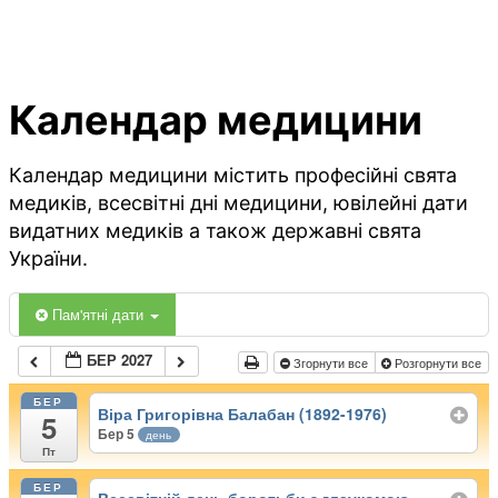
Календар медицини
Календар медицини містить професійні свята
медиків, всесвітні дні медицини, ювілейні дати
видатних медиків а також державні свята
України.
Пам'ятні дати
БЕР 2027
Згорнути все
Розгорнути все
БЕР
Віра Григорівна Балабан (1892-1976)
5
Бер 5
день
Пт
БЕР