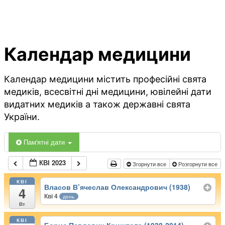
Календар медицини
Календар медицини містить професійні свята
медиків, всесвітні дні медицини, ювілейні дати
видатних медиків а також державні свята
України.
Пам'ятні дати
КВІ 2023
Згорнути все
Розгорнути все
КВІ
Власов В’ячеслав Олександрович (1938)
4
Кві 4
день
Вт
КВІ