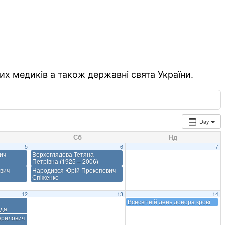
их медиків а також державні свята України.
Day
Сб
Нд
5
6
7
ич
Верхоглядова Тетяна
Петрівна (1925 – 2006)
ович
Народився Юрій Прокопович
Спіженко
12
13
14
Всесвітній день донора крові
да
врилович