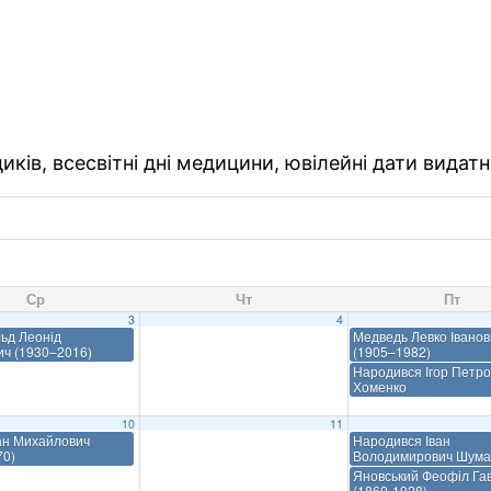
ків, всесвітні дні медицини, ювілейні дати видатн
Ср
Чт
Пт
3
4
ьд Леонід
Медведь Левко Іванов
ич (1930–2016)
(1905–1982)
Народився Ігор Петр
Хоменко
10
11
ан Михайлович
Народився Іван
70)
Володимирович Шума
Яновський Феофіл Га
(1860-1928)