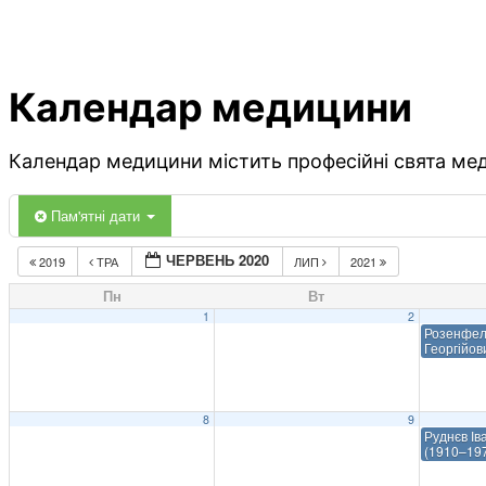
Календар медицини
Календар медицини містить професійні свята меди
Пам'ятні дати
ЧЕРВЕНЬ 2020
2019
ТРА
ЛИП
2021
Пн
Вт
1
2
Розенфел
Георгійов
8
9
Руднєв Ів
(1910–19