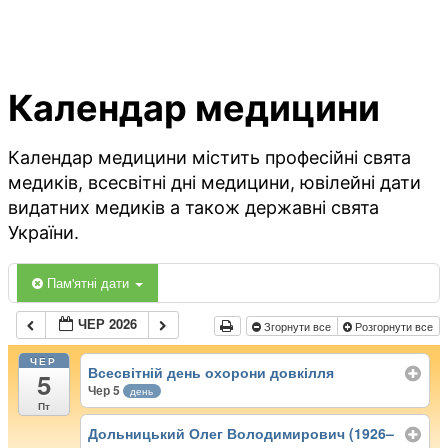
Календар медицини
Календар медицини містить професійні свята
медиків, всесвітні дні медицини, ювілейні дати
видатних медиків а також державні свята
України.
Пам'ятні дати
ЧЕР 2026
Згорнути все
Розгорнути все
ЧЕР
Всесвітній день охорони довкілля
5
Чер 5
день
Пт
Дольницький Олег Володимирович (1926–