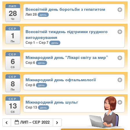
ЛИП
Всесвітній день боротьби з гепатитом
28
Лип 28
день
Чт
СЕР
Всесвітній тиждень підтримки грудного
1
вигодовування
Пн
Сер 1 – Сер 7
день
СЕР
Міжнародний день “Лікарі світу за мир”
6
Сер 6
день
Сб
СЕР
Міжнародний день офтальмології
8
Сер 8
день
Пн
СЕР
Міжнародний день шульг
13
Сер 13
день
Сб
ЛИП – СЕР 2022