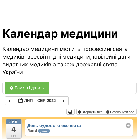
Календар медицини
Календар медицини містить професійні свята
медиків, всесвітні дні медицини, ювілейні дати
видатних медиків а також державні свята
України.
Пам'ятні дати
ЛИП – СЕР 2022
Згорнути все
Розгорнути все
ЛИП
День судового експерта
4
Лип 4
день
Пн