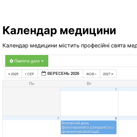
Календар медицини
Календар медицини містить професійні свята меди
Пам'ятні дати
ВЕРЕСЕНЬ 2026
2025
СЕР
ЖОВ
2027
Пн
Вт
1
7
8
Всесвітній день
фізіотерапевта (спеціаліста з
фізичної реабілітації)