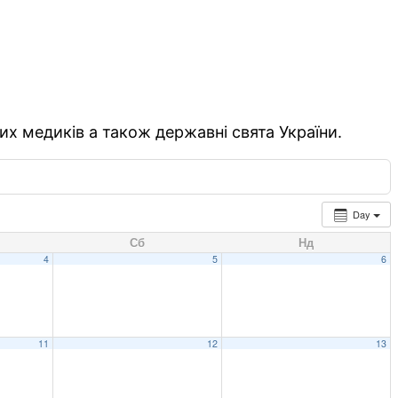
их медиків а також державні свята України.
Day
Сб
Нд
4
5
6
11
12
13