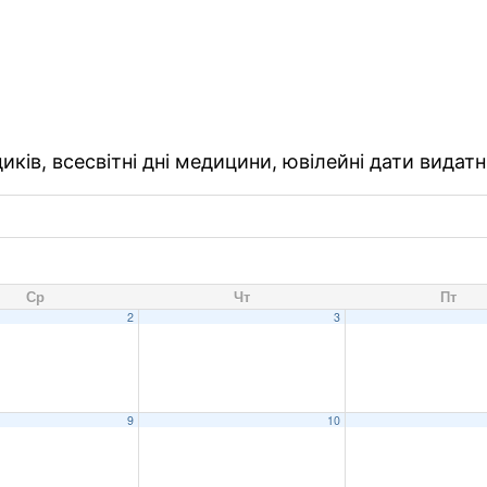
ків, всесвітні дні медицини, ювілейні дати видатн
Ср
Чт
Пт
2
3
9
10