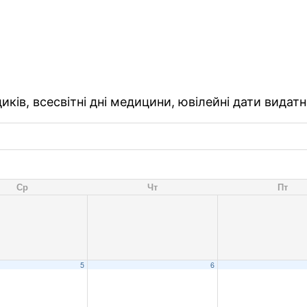
ків, всесвітні дні медицини, ювілейні дати видатн
Ср
Чт
Пт
5
6