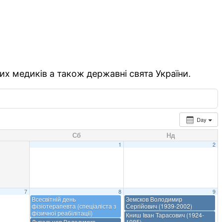
их медиків а також державні свята України.
Day
Сб
Нд
1
2
7
8
9
Всесвітній день
Земсков Володимир
фізіотерапевта (спеціаліста з
Сергійович (1939-2002)
фізичної реабілітації)
Книш Іван Тарасович (1924-
Лупальцов Володимир
1985)