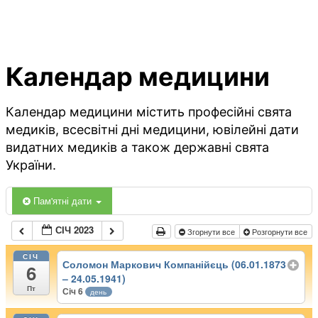
Календар медицини
Календар медицини містить професійні свята
медиків, всесвітні дні медицини, ювілейні дати
видатних медиків а також державні свята
України.
Пам'ятні дати
СІЧ 2023
Згорнути все
Розгорнути все
СІЧ
Соломон Маркович Компанійєць (06.01.1873
6
– 24.05.1941)
Пт
Січ 6
день