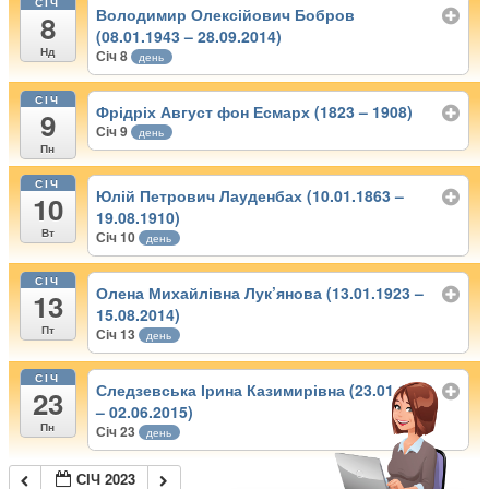
СІЧ
Володимир Олексійович Бобров
8
(08.01.1943 – 28.09.2014)
Нд
Січ 8
день
СІЧ
Фрідріх Август фон Есмарх (1823 – 1908)
9
Січ 9
день
Пн
СІЧ
Юлій Петрович Лауденбах (10.01.1863 –
10
19.08.1910)
Вт
Січ 10
день
СІЧ
Олена Михайлівна Лук’янова (13.01.1923 –
13
15.08.2014)
Пт
Січ 13
день
СІЧ
Следзевська Ірина Казимирівна (23.01.1928
23
– 02.06.2015)
Пн
Січ 23
день
СІЧ 2023