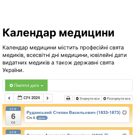
Календар медицини
Календар медицини містить професійні свята
медиків, всесвітні дні медицини, ювілейні дати
видатних медиків а також державні свята
України.
Пам'ятні дати
СІЧ 2024
Згорнути все
Розгорнути все
СІЧ
Руданський Степан Васильович (1833-1873)
6
Січ 6
день
Сб
СІЧ