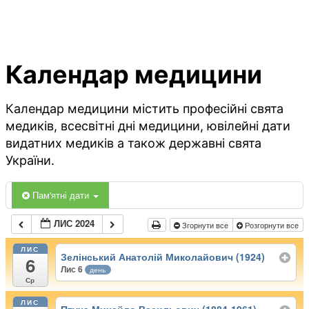
Календар медицини
Календар медицини містить професійні свята
медиків, всесвітні дні медицини, ювілейні дати
видатних медиків а також державні свята
України.
Пам'ятні дати
ЛИС 2024
Згорнути все
Розгорнути все
ЛИС
Зелінський Анатолій Миколайович (1924)
6
Лис 6
день
Ср
ЛИС