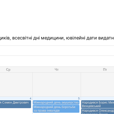
ків, всесвітні дні медицини, ювілейні дати видатн
Ср
Чт
Пт
4
5
я Семен Дмитрович
Міжнародний день акушерства
Народився Борис Ми
Венцківський
Міжнародний день боротьби
за права інвалідів
Народився Олександ
Григорович Тишко