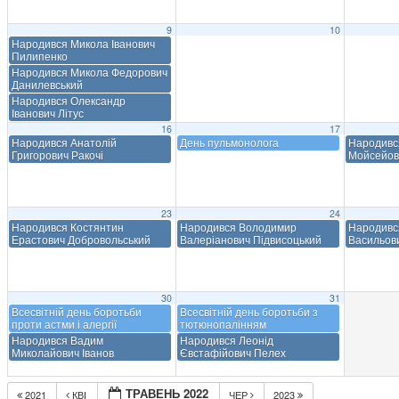
9
10
Народився Микола Іванович
Пилипенко
Народився Микола Федорович
Данилевський
Народився Олександр
Іванович Літус
16
17
Народився Анатолій
День пульмонолога
Народивс
Григорович Ракочі
Мойсейов
23
24
Народився Костянтин
Народився Володимир
Народивс
Ерастович Добровольський
Валеріанович Підвисоцький
Васильов
30
31
Всесвітній день боротьби
Всесвітній день боротьби з
проти астми і алергії
тютюнопалінням
Народився Вадим
Народився Леонід
Миколайович Іванов
Євстафійович Пелех
ТРАВЕНЬ 2022
2021
КВІ
ЧЕР
2023