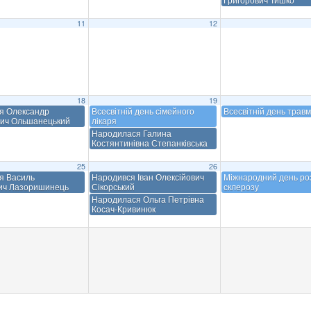
11
12
18
19
я Олександр
Всесвітній день сімейного
Всесвітній день трав
ич Ольшанецький
лікаря
Народилася Галина
Костянтинівна Степанківська
25
26
я Василь
Народився Іван Олексійович
Міжнародний день ро
ич Лазоришинець
Сікорський
склерозу
Народилася Ольга Петрівна
Косач-Кривинюк