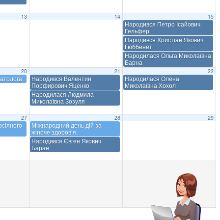
13
14
15
Народився Петро Ісайович
Гельфер
Народився Христіан Якович
Гюббенет
Народилася Ольга Миколаївна
Барна
20
21
22
матолога
Народився Валентин
Народилася Олена
Порфирович Яценко
Миколаївна Хохол
Народилася Людмила
Миколаївна Зозуля
27
28
29
зсіяного
Міжнародний день дій за
жіноче здоров’я
Народився Євген Якович
Баран