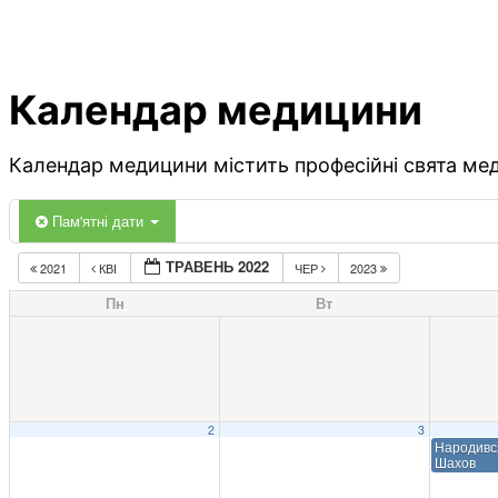
Календар медицини
Календар медицини містить професійні свята меди
Пам'ятні дати
ТРАВЕНЬ 2022
2021
КВІ
ЧЕР
2023
Пн
Вт
2
3
Народивс
Шахов