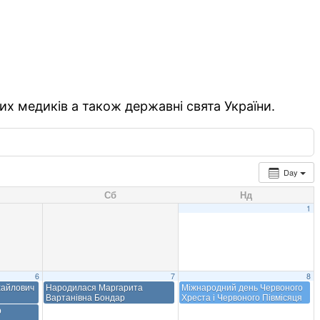
их медиків а також державні свята України.
Day
Сб
Нд
1
6
7
8
хайлович
Народилася Маргарита
Міжнародний день Червоного
Вартанівна Бондар
Хреста і Червоного Півмісяця
р