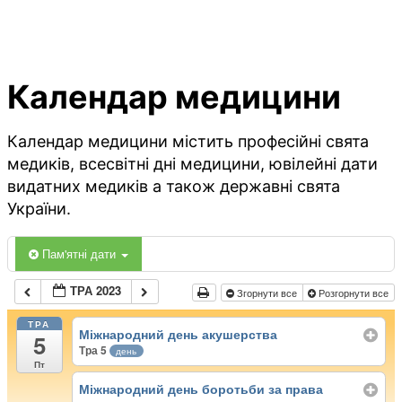
Календар медицини
Календар медицини містить професійні свята
медиків, всесвітні дні медицини, ювілейні дати
видатних медиків а також державні свята
України.
Пам'ятні дати
ТРА 2023
Згорнути все
Розгорнути все
ТРА
Міжнародний день акушерства
5
Тра 5
день
Пт
Міжнародний день боротьби за права