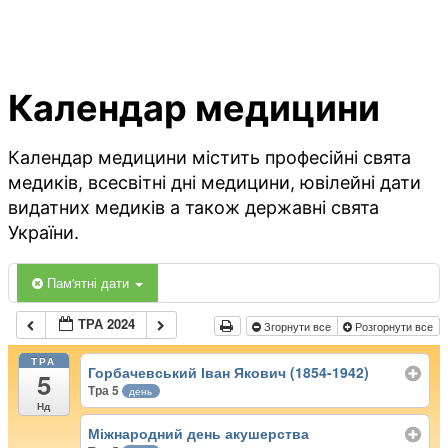
Календар медицини
Календар медицини містить професійні свята
медиків, всесвітні дні медицини, ювілейні дати
видатних медиків а також державні свята
України.
Пам'ятні дати
ТРА 2024
Згорнути все
Розгорнути все
ТРА
Горбачевський Іван Якович (1854-1942)
5
Тра 5
день
Нд
Міжнародний день акушерства