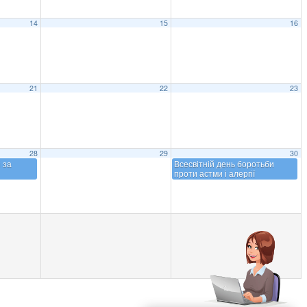
14
15
16
21
22
23
28
29
30
 за
Всесвітній день боротьби
проти астми і алергії