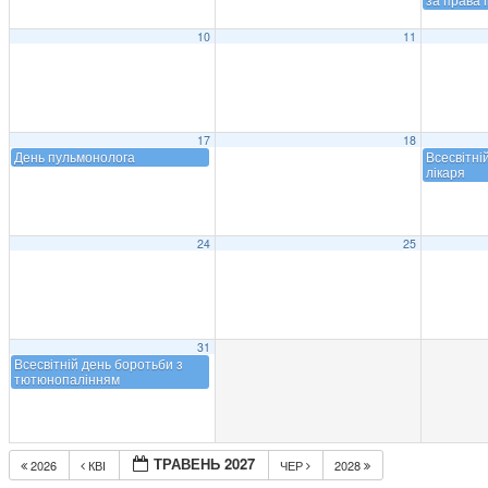
10
11
17
18
День пульмонолога
Всесвітні
лікаря
24
25
31
Всесвітній день боротьби з
тютюнопалінням
ТРАВЕНЬ 2027
2026
КВІ
ЧЕР
2028