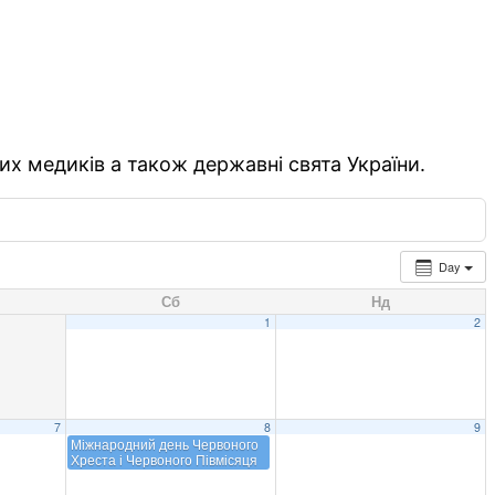
их медиків а також державні свята України.
Day
Сб
Нд
1
2
7
8
9
Міжнародний день Червоного
Хреста і Червоного Півмісяця