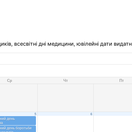
ків, всесвітні дні медицини, ювілейні дати видатн
Ср
Чт
Пт
5
6
ний день
ва
ний день боротьби
нвалідів