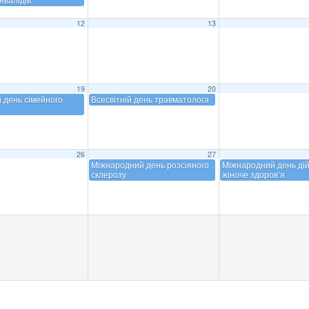
12
13
19
20
й день сімейного
Всесвітній день травматолога
26
27
Міжнародний день розсіяного
Міжнародний день дій
склерозу
жіноче здоров’я