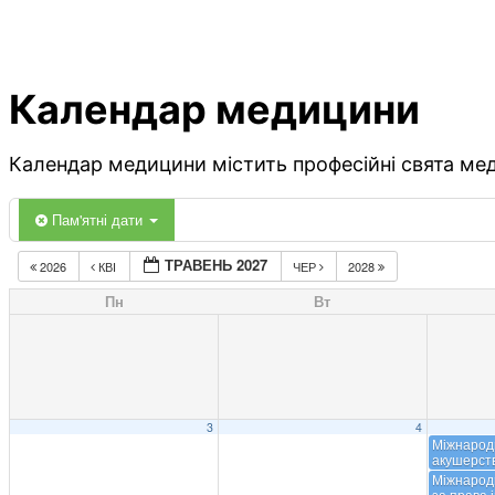
Календар медицини
Календар медицини містить професійні свята меди
Пам'ятні дати
ТРАВЕНЬ 2027
2026
КВІ
ЧЕР
2028
Пн
Вт
3
4
Міжнарод
акушерст
Міжнарод
за права і