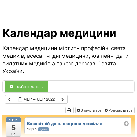
Календар медицини
Календар медицини містить професійні свята
медиків, всесвітні дні медицини, ювілейні дати
видатних медиків а також державні свята
України.
Пам'ятні дати
ЧЕР – СЕР 2022
Згорнути все
Розгорнути все
ЧЕР
Всесвітній день охорони довкілля
5
Чер 5
день
Нд