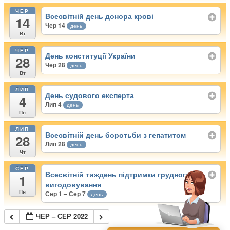
ЧЕР
Всесвітній день донора крові
14
Чер 14
день
Вт
ЧЕР
День конституції України
28
Чер 28
день
Вт
ЛИП
День судового експерта
4
Лип 4
день
Пн
ЛИП
Всесвітній день боротьби з гепатитом
28
Лип 28
день
Чт
СЕР
Всесвітній тиждень підтримки грудного
1
вигодовування
Пн
Сер 1 – Сер 7
день
ЧЕР – СЕР 2022