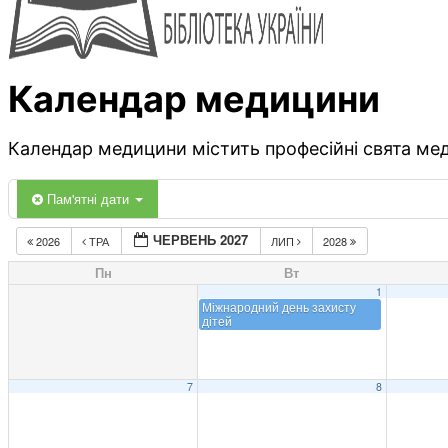
Календар медицини
Календар медицини містить професійні свята меди
Пам'ятні дати
ЧЕРВЕНЬ 2027
2026
ТРА
ЛИП
2028
Пн
Вт
1
Міжнародний день захисту
дітей
7
8