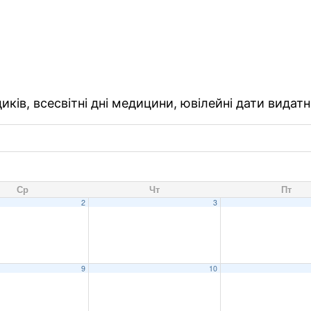
ків, всесвітні дні медицини, ювілейні дати видатн
Ср
Чт
Пт
2
3
9
10