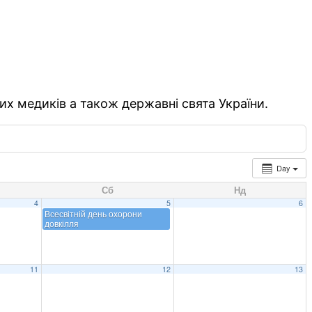
их медиків а також державні свята України.
Day
Сб
Нд
4
5
6
Всесвітній день охорони
довкілля
11
12
13