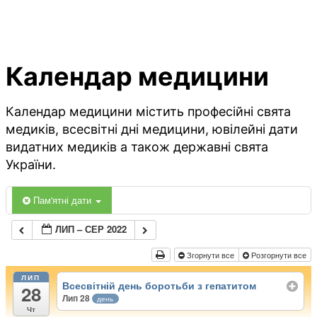
Календар медицини
Календар медицини містить професійні свята
медиків, всесвітні дні медицини, ювілейні дати
видатних медиків а також державні свята
України.
Пам'ятні дати
ЛИП – СЕР 2022
Згорнути все
Розгорнути все
ЛИП
Всесвітній день боротьби з гепатитом
28
Лип 28
день
Чт