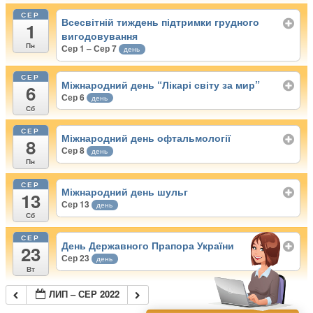
СЕР
Всесвітній тиждень підтримки грудного
1
вигодовування
Пн
Сер 1 – Сер 7
день
СЕР
Міжнародний день “Лікарі світу за мир”
6
Сер 6
день
Сб
СЕР
Міжнародний день офтальмології
8
Сер 8
день
Пн
СЕР
Міжнародний день шульг
13
Сер 13
день
Сб
СЕР
День Державного Прапора України
23
Сер 23
день
Вт
ЛИП – СЕР 2022