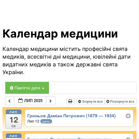
Календар медицини
Календар медицини містить професійні свята
медиків, всесвітні дні медицини, ювілейні дати
видатних медиків а також державні свята
України.
Пам'ятні дати
ЛИП 2025
Згорнути все
Розгорнути все
ЛИП
Гриньов Даміан Петрович (1879 — 1934)
12
Лип 12
день
Сб
ЛИП