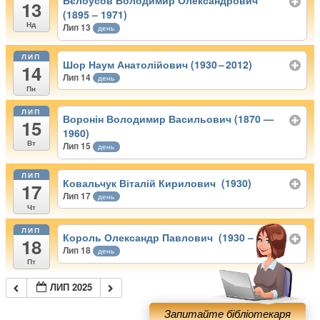
Бєлоусов Володимир Олександрович
13
(1895 – 1971)
Нд
Лип 13
день
ЛИП
Шор Наум Анатолійович (1930 – 2012)
14
Лип 14
день
Пн
ЛИП
Воронін Володимир Васильович (1870 —
15
1960)
Вт
Лип 15
день
ЛИП
Ковальчук Віталій Кирилович (1930)
17
Лип 17
день
Чт
ЛИП
Король Олександр Павлович (1930 – 2003)
18
Лип 18
день
Пт
ЛИП 2025