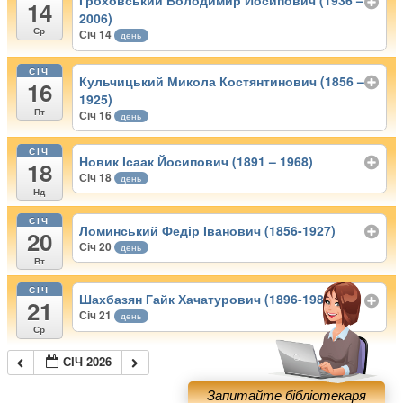
Гроховський Володимир Йосипович (1936 –
14
2006)
Ср
Січ 14
день
СІЧ
Кульчицький Микола Костянтинович (1856 –
16
1925)
Пт
Січ 16
день
СІЧ
Новик Ісаак Йосипович (1891 – 1968)
18
Січ 18
день
Нд
СІЧ
Ломинський Федір Іванович (1856-1927)
20
Січ 20
день
Вт
СІЧ
Шахбазян Гайк Хачатурович (1896-1982)
21
Січ 21
день
Ср
СІЧ 2026