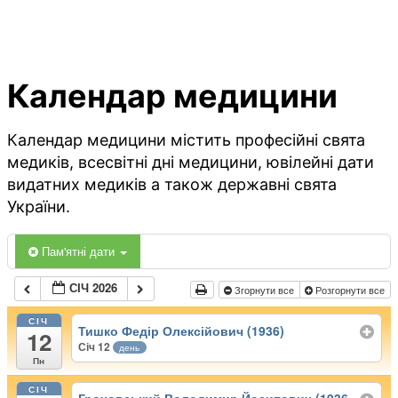
Календар медицини
Календар медицини містить професійні свята
медиків, всесвітні дні медицини, ювілейні дати
видатних медиків а також державні свята
України.
Пам'ятні дати
СІЧ 2026
Згорнути все
Розгорнути все
СІЧ
Тишко Федір Олексійович (1936)
12
Січ 12
день
Пн
СІЧ