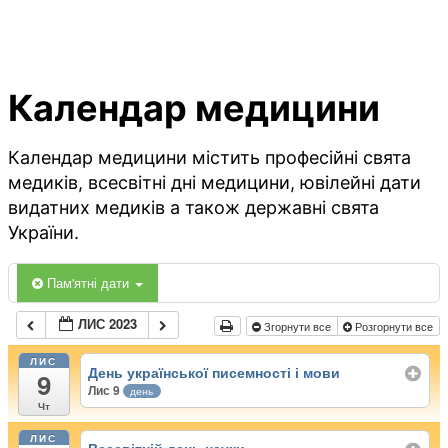
Календар медицини
Календар медицини містить професійні свята
медиків, всесвітні дні медицини, ювілейні дати
видатних медиків а також державні свята
України.
Пам'ятні дати
ЛИС 2023
Згорнути все
Розгорнути все
ЛИС
День української писемності і мови
9
Лис 9
день
Чт
ЛИС