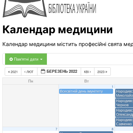
Календар медицини
Календар медицини містить професійні свята меди
Пам'ятні дати
БЕРЕЗЕНЬ 2022
2021
ЛЮТ
КВІ
2023
Пн
Вт
1
Всесвітній день імунітету
Народивс
Миколайо
Народивс
Чернов
Народивс
Олександ
Народився
Савченко
7
8