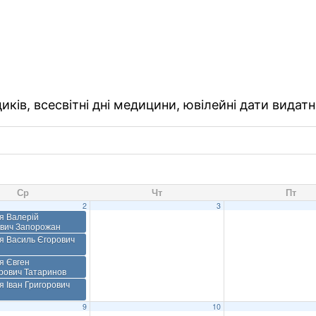
ків, всесвітні дні медицини, ювілейні дати видатн
Ср
Чт
Пт
2
3
я Валерій
вич Запорожан
я Василь Єгорович
я Євген
рович Татаринов
 Іван Григорович
9
10