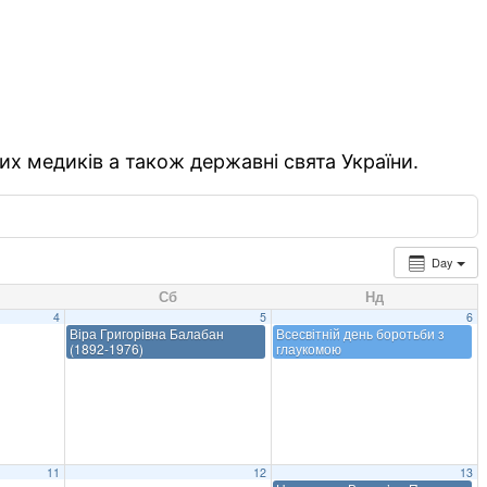
их медиків а також державні свята України.
Day
Сб
Нд
4
5
6
Віра Григорівна Балабан
Всесвітній день боротьби з
(1892-1976)
глаукомою
11
12
13