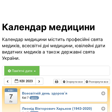
Календар медицини
Календар медицини містить професійні свята
медиків, всесвітні дні медицини, ювілейні дати
видатних медиків а також державні свята
України.
Пам'ятні дати
КВІ 2023
Згорнути все
Розгорнути все
КВІ
Всесвітній день здоров’я
7
Кві 7
день
Пт
Леонід Вікторович Харьков (1943-2020)