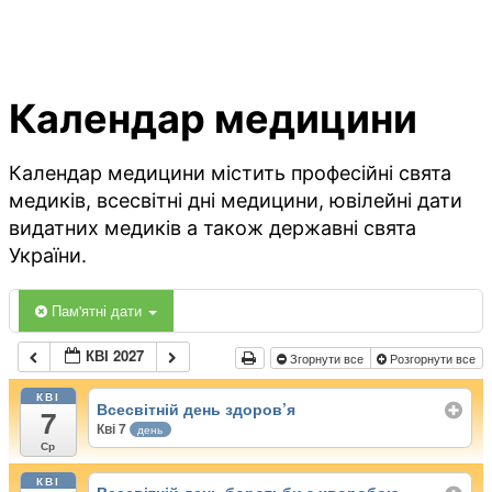
Календар медицини
Календар медицини містить професійні свята
медиків, всесвітні дні медицини, ювілейні дати
видатних медиків а також державні свята
України.
Пам'ятні дати
КВІ 2027
Згорнути все
Розгорнути все
КВІ
Всесвітній день здоров’я
7
Кві 7
день
Ср
КВІ