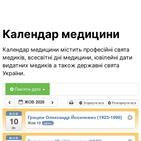
Календар медицини
Календар медицини містить професійні свята
медиків, всесвітні дні медицини, ювілейні дати
видатних медиків а також державні свята
України.
Пам'ятні дати
ЖОВ 2028
Згорнути все
Розгорнути все
ЖОВ
Грицюк Олександр Йосипович (1923-1990)
10
Жов 10
день
Вт
ЖОВ