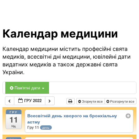
Календар медицини
Календар медицини містить професійні свята
медиків, всесвітні дні медицини, ювілейні дати
видатних медиків а також державні свята
України.
Пам'ятні дати
ГРУ 2022
Згорнути все
Розгорнути все
ГРУ
Всесвітній день хворого на бронхіальну
11
астму
Нд
Гру 11
день