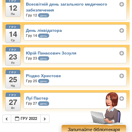
ГРУ
Всесвітній день загального медичного
12
забезпечення
Пн
Гру 12
день
ГРУ
День ліквідатора
14
Гру 14
день
Ср
ГРУ
Юрій Панасович Зозуля
23
Гру 23
день
Пт
ГРУ
Різдво Христове
25
Гру 25
день
Нд
ГРУ
Луї Пастер
27
Гру 27
день
Вт
ГРУ 2022