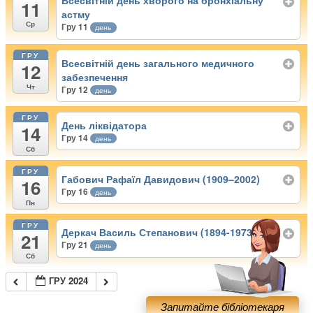
Всесвітній день хворого на бронхіальну
11
астму
Ср
Гру 11
день
ГРУ
Всесвітній день загального медичного
12
забезпечення
Чт
Гру 12
день
ГРУ
День ліквідатора
14
Гру 14
день
Сб
ГРУ
Габович Рафаїл Давидович (1909–2002)
16
Гру 16
день
Пн
ГРУ
Деркач Василь Степанович (1894-1973)
21
Гру 21
день
Сб
ГРУ 2024