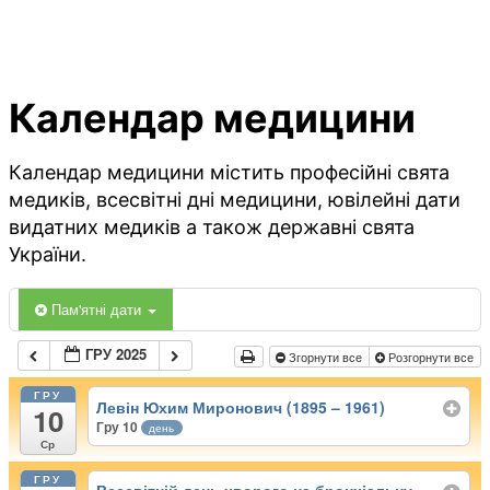
Календар медицини
Календар медицини містить професійні свята
медиків, всесвітні дні медицини, ювілейні дати
видатних медиків а також державні свята
України.
Пам'ятні дати
ГРУ 2025
Згорнути все
Розгорнути все
ГРУ
Левін Юхим Миронович (1895 – 1961)
10
Гру 10
день
Ср
ГРУ