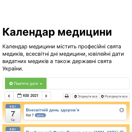
Календар медицини
Календар медицини містить професійні свята
медиків, всесвітні дні медицини, ювілейні дати
видатних медиків а також державні свята
України.
Пам'ятні дати
КВІ 2021
Згорнути все
Розгорнути все
КВІ
Всесвітній день здоров’я
7
Кві 7
день
Ср
КВІ