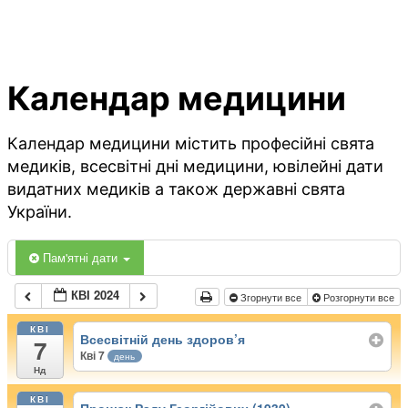
Календар медицини
Календар медицини містить професійні свята
медиків, всесвітні дні медицини, ювілейні дати
видатних медиків а також державні свята
України.
Пам'ятні дати
КВІ 2024
Згорнути все
Розгорнути все
КВІ
Всесвітній день здоров’я
7
Кві 7
день
Нд
КВІ