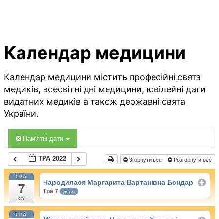
Календар медицини
Календар медицини містить професійні свята
медиків, всесвітні дні медицини, ювілейні дати
видатних медиків а також державні свята
України.
Пам'ятні дати
ТРА 2022
Згорнути все
Розгорнути все
ТРА
Народилася Маргарита Вартанівна Бондар
7
Тра 7
день
Сб
ТРА