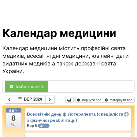
Календар медицини
Календар медицини містить професійні свята
медиків, всесвітні дні медицини, ювілейні дати
видатних медиків а також державні свята
України.
Пам'ятні дати
ВЕР 2024
Згорнути все
Розгорнути все
ВЕР
Всесвітній день фізіотерапевта (спеціаліста
8
з фізичної реабілітації)
Нд
Вер 8
день