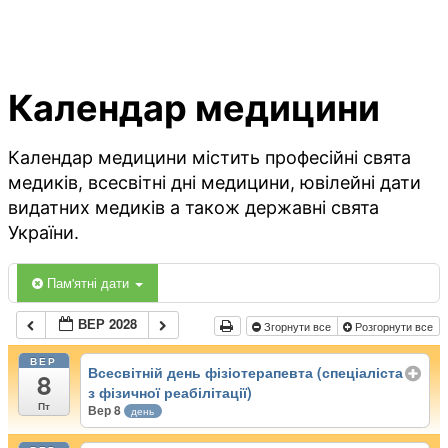
Календар медицини
Календар медицини містить професійні свята
медиків, всесвітні дні медицини, ювілейні дати
видатних медиків а також державні свята
України.
Пам'ятні дати
ВЕР 2028
Згорнути все
Розгорнути все
ВЕР
Всесвітній день фізіотерапевта (спеціаліста
8
з фізичної реабілітації)
Пт
Вер 8
день