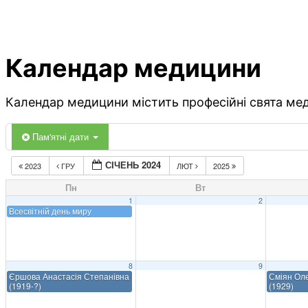
Календар медицини
Календар медицини містить професійні свята меди
Пам'ятні дати
СІЧЕНЬ 2024
2023
ГРУ
ЛЮТ
2025
Пн
Вт
1
2
Всесвітній день миру
8
9
Єршова Анастасія Степанівна
Сміян Оле
(1919-?)
(1929)