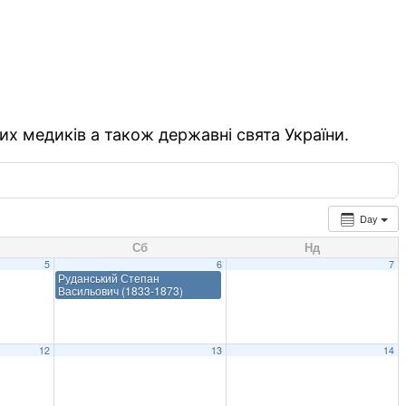
их медиків а також державні свята України.
Day
Сб
Нд
5
6
7
Руданський Степан
Васильович (1833-1873)
12
13
14