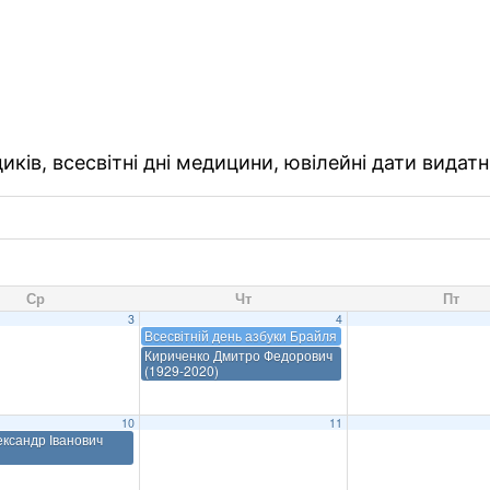
ків, всесвітні дні медицини, ювілейні дати видатн
Ср
Чт
Пт
3
4
Всесвітній день азбуки Брайля
Кириченко Дмитро Федорович
(1929-2020)
10
11
ксандр Іванович