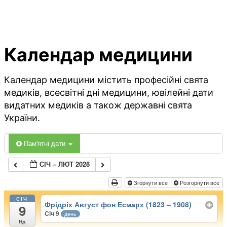
Календар медицини
Календар медицини містить професійні свята
медиків, всесвітні дні медицини, ювілейні дати
видатних медиків а також державні свята
України.
Пам'ятні дати
СІЧ – ЛЮТ 2028
Згорнути все
Розгорнути все
СІЧ
Фрідріх Август фон Есмарх (1823 – 1908)
9
Січ 9
день
Нд