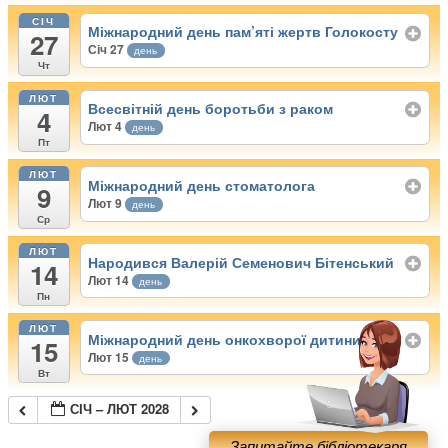
СІЧ
Міжнародний день пам’яті жертв Голокосту
27
Січ 27
день
Чт
ЛЮТ
Всесвітній день боротьби з раком
4
Лют 4
день
Пт
ЛЮТ
Міжнародний день стоматолога
9
Лют 9
день
Ср
ЛЮТ
Народився Валерій Семенович Бітенський
14
Лют 14
день
Пн
ЛЮТ
Міжнародний день онкохворої дитини
15
Лют 15
день
Вт
СІЧ – ЛЮТ 2028