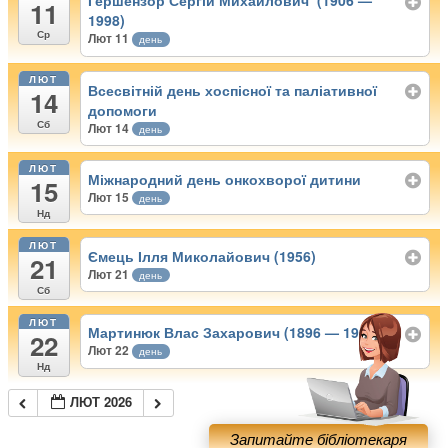
Гершензор Сергій Михайлович (1906 —
11
1998)
Ср
Лют 11
день
ЛЮТ
Всесвітній день хоспісної та паліативної
14
допомоги
Сб
Лют 14
день
ЛЮТ
Міжнародний день онкохворої дитини
15
Лют 15
день
Нд
ЛЮТ
Ємець Ілля Миколайович (1956)
21
Лют 21
день
Сб
ЛЮТ
Мартинюк Влас Захарович (1896 — 1980)
22
Лют 22
день
Нд
ЛЮТ 2026