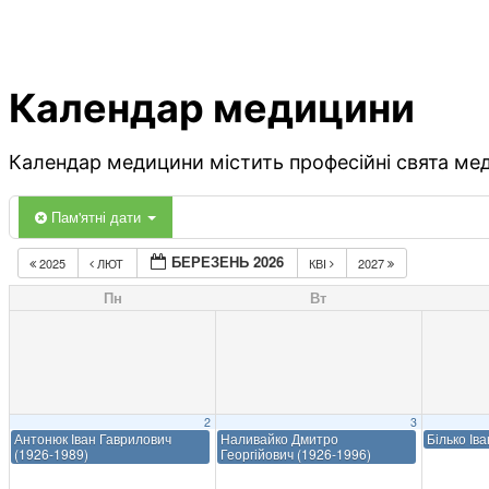
Календар медицини
Календар медицини містить професійні свята меди
Пам'ятні дати
БЕРЕЗЕНЬ 2026
2025
ЛЮТ
КВІ
2027
Пн
Вт
2
3
Антонюк Іван Гаврилович
Наливайко Дмитро
Білько Ів
(1926-1989)
Георгійович (1926-1996)