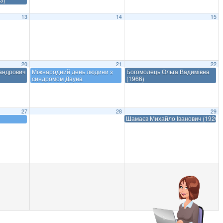
13
14
15
20
21
22
сандрович
Міжнародний день людини з
Богомолець Ольга Вадимівна
синдромом Дауна
(1966)
27
28
29
Шамаєв Михайло Іванович (1926–