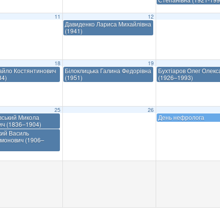
11
12
Давиденко Лариса Михайлівна
(1941)
18
19
айло Костянтинович
Білоклицька Галина Федорівна
Бухтіаров Олег Олек
84)
(1951)
(1926–1993)
25
26
вський Микола
День нефролога
ич (1836–1904)
кий Василь
монович (1906–