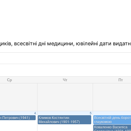
ків, всесвітні дні медицини, ювілейні дати видатн
Ср
Чт
Пт
4
5
ан Петрович (1941)
Климов Костянтин
Всесвітній день борот
Михайлович (1901-1957)
глаукомою
Коваленко Василіса
Степанівна (1921-199