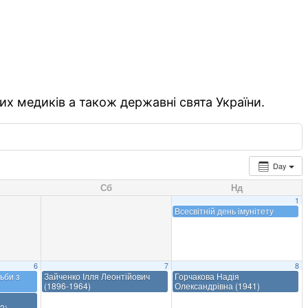
их медиків а також державні свята України.
Day
Сб
Нд
1
Всесвітній день імунітету
6
7
8
ьби з
Зайченко Ілля Леонтійович
Горчакова Надія
(1896-1964)
Олександрівна (1941)
3)