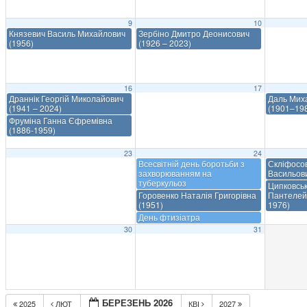
9
10
Князевич Василь Михайлович
Зербіно Дмитро Деонисович
(1956)
(1926 – 2023)
16
17
Драннік Георгій Миколайович
Даль Мих
(1941 – 2024)
(1901–19
Фруміна Ганна Єфремівна
(1886-1959)
23
24
Всесвітній день боротьби з
Скліфосо
захворюванням на
Васильов
туберкульоз
Ципковсь
Горовенко Наталія Григорівна
Пантелей
(1951)
1976)
День фтизіатра
30
31
БЕРЕЗЕНЬ 2026
2025
ЛЮТ
КВІ
2027