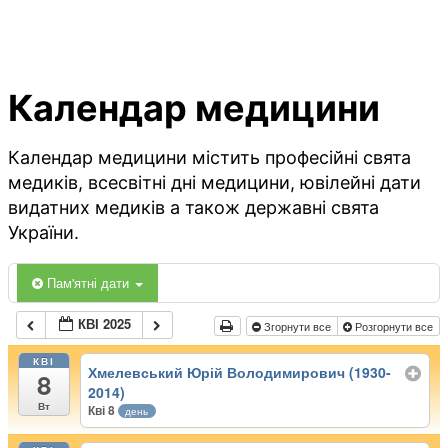
Календар медицини
Календар медицини містить професійні свята
медиків, всесвітні дні медицини, ювілейні дати
видатних медиків а також державні свята
України.
Пам'ятні дати
КВІ 2025
Згорнути все
Розгорнути все
КВІ
Хмелевський Юрій Володимирович (1930-
8
2014)
Вт
Кві 8
день