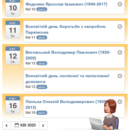
КВІ
Федонюк Ярослав Іванович (1940-2017)
10
Кві 10
день
Чт
КВІ
Всесвітній день боротьби з хворобою
11
Паркінсона
Пт
Кві 11
день
КВІ
Виговський Володимир Павлович (1920-
12
2005)
Сб
Кві 12
день
Всесвітній день хоспісної та паліативної
допомоги
Кві 12
день
КВІ
Люлька Олексій Володимирович (1935-
16
2013)
Ср
Кві 16
день
КВІ 2025