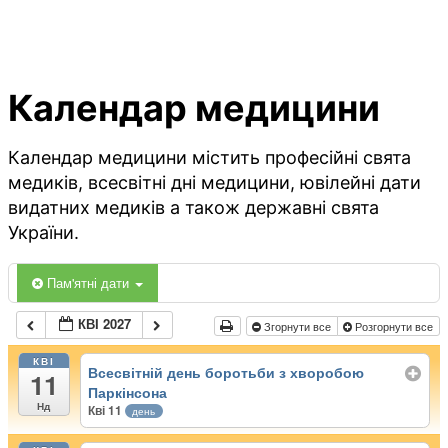
Календар медицини
Календар медицини містить професійні свята
медиків, всесвітні дні медицини, ювілейні дати
видатних медиків а також державні свята
України.
Пам'ятні дати
КВІ 2027
Згорнути все
Розгорнути все
КВІ
Всесвітній день боротьби з хворобою
11
Паркінсона
Нд
Кві 11
день