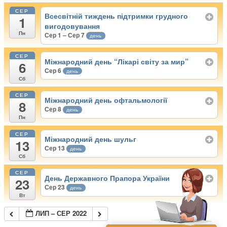
СЕР
Всесвітній тиждень підтримки грудного
1
вигодовування
Пн
Сер 1 – Сер 7
день
СЕР
Міжнародний день “Лікарі світу за мир”
6
Сер 6
день
Сб
СЕР
Міжнародний день офтальмології
8
Сер 8
день
Пн
СЕР
Міжнародний день шульг
13
Сер 13
день
Сб
СЕР
День Державного Прапора України
23
Сер 23
день
Вт
ЛИП – СЕР 2022