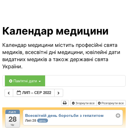
Календар медицини
Календар медицини містить професійні свята
медиків, всесвітні дні медицини, ювілейні дати
видатних медиків а також державні свята
України.
Пам'ятні дати
ЛИП – СЕР 2022
Згорнути все
Розгорнути все
ЛИП
Всесвітній день боротьби з гепатитом
28
Лип 28
день
Чт