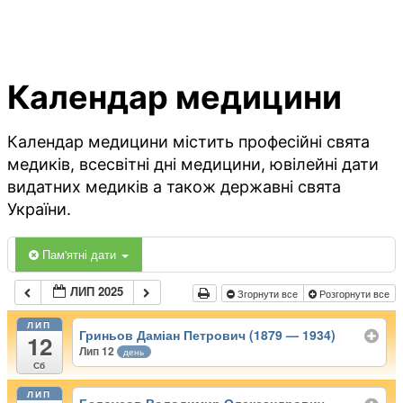
Календар медицини
Календар медицини містить професійні свята
медиків, всесвітні дні медицини, ювілейні дати
видатних медиків а також державні свята
України.
Пам'ятні дати
ЛИП 2025
Згорнути все
Розгорнути все
ЛИП
Гриньов Даміан Петрович (1879 — 1934)
12
Лип 12
день
Сб
ЛИП