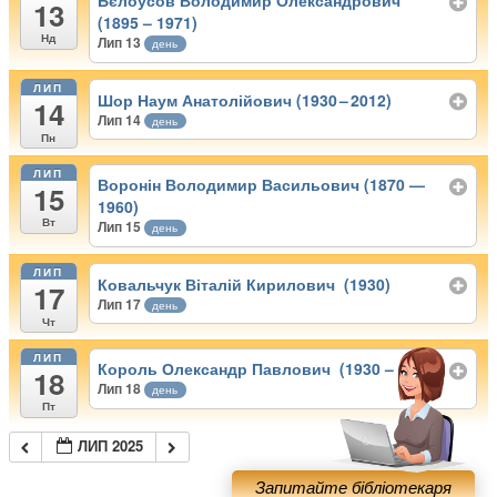
Бєлоусов Володимир Олександрович
13
(1895 – 1971)
Нд
Лип 13
день
ЛИП
Шор Наум Анатолійович (1930 – 2012)
14
Лип 14
день
Пн
ЛИП
Воронін Володимир Васильович (1870 —
15
1960)
Вт
Лип 15
день
ЛИП
Ковальчук Віталій Кирилович (1930)
17
Лип 17
день
Чт
ЛИП
Король Олександр Павлович (1930 – 2003)
18
Лип 18
день
Пт
ЛИП 2025