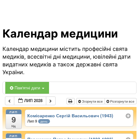
Календар медицини
Календар медицини містить професійні свята
медиків, всесвітні дні медицини, ювілейні дати
видатних медиків а також державні свята
України.
Пам'ятні дати
ЛИП 2028
Згорнути все
Розгорнути все
ЛИП
Комісаренко Сергій Васильович (1943)
9
Лип 9
день
Нд
ЛИП