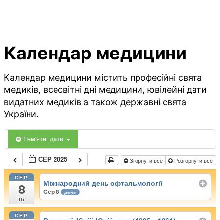
Календар медицини
Календар медицини містить професійні свята
медиків, всесвітні дні медицини, ювілейні дати
видатних медиків а також державні свята
України.
Пам'ятні дати
СЕР 2025
Згорнути все
Розгорнути все
СЕР
Міжнародний день офтальмології
8
Сер 8
день
Пт
СЕР