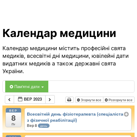
Календар медицини
Календар медицини містить професійні свята
медиків, всесвітні дні медицини, ювілейні дати
видатних медиків а також державні свята
України.
Пам'ятні дати
ВЕР 2023
Згорнути все
Розгорнути все
ВЕР
Всесвітній день фізіотерапевта (спеціаліста
8
з фізичної реабілітації)
Пт
Вер 8
день