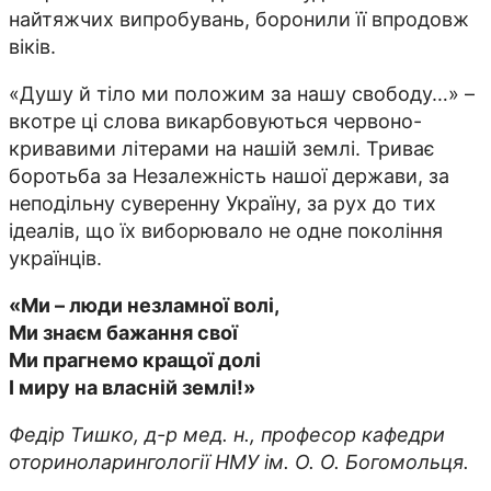
найтяжчих випробувань, боронили її впродовж
віків.
«Душу й тіло ми положим за нашу свободу…» –
вкотре ці слова викарбовуються червоно-
кривавими літерами на нашій землі. Триває
боротьба за Незалежність нашої держави, за
неподільну суверенну Україну, за рух до тих
ідеалів, що їх виборювало не одне покоління
українців.
«Ми – люди незламної волі,
Ми знаєм бажання свої
Ми прагнемо кращої долі
І миру на власній землі!»
Федір Тишко, д-р мед. н., професор кафедри
оториноларингології НМУ ім. О. О. Богомольця.