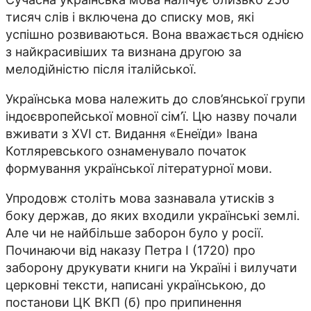
тисяч слів і включена до списку мов, які
успішно розвиваються. Вона вважається однією
з найкрасивіших та визнана другою за
мелодійністю після італійської.
Українська мова належить до слов’янської групи
індоєвропейської мовної сім’ї. Цю назву почали
вживати з XVI ст. Видання «Енеїди» Івана
Котляревського ознаменувало початок
формування української літературної мови.
Упродовж століть мова зазнавала утисків з
боку держав, до яких входили українські землі.
Але чи не найбільше заборон було у росії.
Починаючи від наказу Петра І (1720) про
заборону друкувати книги на Україні і вилучати
церковні тексти, написані українською, до
постанови ЦК ВКП (б) про припинення