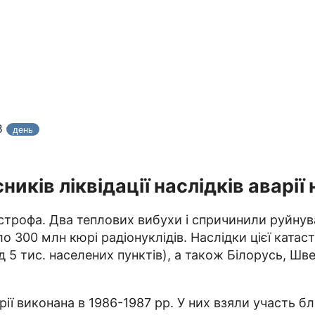
8
день
иків ліквідації наслідків аварі
астрофа. Два теплових вибухи і спричинили руйну
 300 млн кюрі радіонуклідів. Наслідки цієї катаст
 5 тис. населених пунктів), а також Білорусь, Шве
ії виконана в 1986-1987 рр. У них взяли участь бли